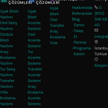
B2C
B2B
ÇÖZÜMLERI
ÇÖZÜMLERI
Hakkımızda
0
Uçak
Uçak Bileti
Uçak
Referanslar
(850)
Bileti
Yazılımı
Bileti
Blog
346 68
Otel
Otel Satış
Acente
Demo
40
Transfer
Yazılımı
Sistemi
Talep
Araç
Otobüs
Otel
Et
info@di
Kiralama
Bileti
Acente
Partner
Vize
Yazılımı
Sistemi
Programa
İstanbul
Araç
Tur
Katılın
Türkiye
Kiralama
Acente
Yazılımı
Sistemi
İletişim
Tur Satış
Transfer
Yazılımı
Acente
Transfer
Sistemi
Yazılımı
Araç
Villa
Kiralama
Kiralama
Acente
Yazılımı
Sistemi