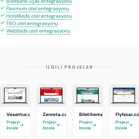
Biletbank uçak entegrasyonu
Paximum otel entegrasyonu
HotelBeds otel entegrasyonu
TBO otel entegrasyonu
WebBeds otel entegrasyonu
İLGİLİ PROJELER
Vesentur.com
Zenrota.com
Biletihemenal.com
Flyhisar.c
Projeyi
Projeyi
Projeyi
Projeyi
→
→
→
→
İncele
İncele
İncele
İncele