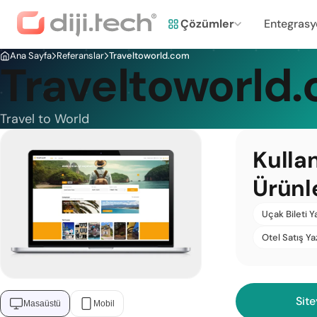
Çözümler
Entegrasy
Ana Sayfa
Referanslar
Traveltoworld.com
Traveltoworld
Travel to World
Kulla
Ürünl
Uçak Bileti Y
Otel Satış Ya
Site
Masaüstü
Mobil