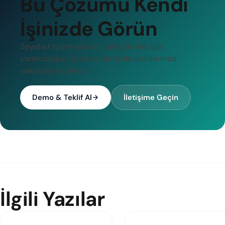
Bu Çözümü Kendi
İşinizde Görün
Seyahat işletmenizi dijitalleştirmek için
yanınızdayız. Ücretsiz demo ile ürünlerimizi
yakından inceleyin.
Demo & Teklif Al
İletişime Geçin
İlgili Yazılar