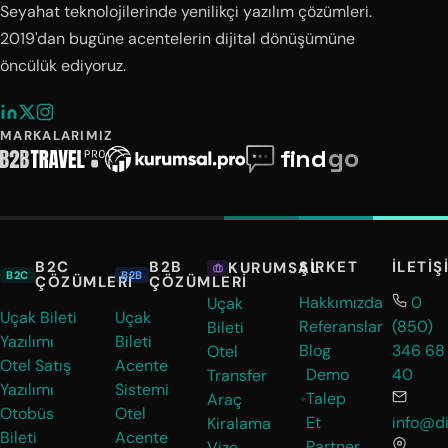
Seyahat teknolojilerinde yenilikçi yazılım çözümleri.
2019'dan bugüne acentelerin dijital dönüşümüne
öncülük ediyoruz.
MARKALARIMIZ
B2C
B2B
ŞIRKET
İLETIŞ
KURUMSAL
B2C
B2B
ÇÖZÜMLERI
ÇÖZÜMLERI
Hakkımızda
0
Uçak
Uçak Bileti
Uçak
Referanslar
(850)
Bileti
Yazılımı
Bileti
Blog
346 68
Otel
Otel Satış
Acente
Demo
40
Transfer
Yazılımı
Sistemi
Talep
Araç
Otobüs
Otel
Et
info@di
Kiralama
Bileti
Acente
Partner
Vize