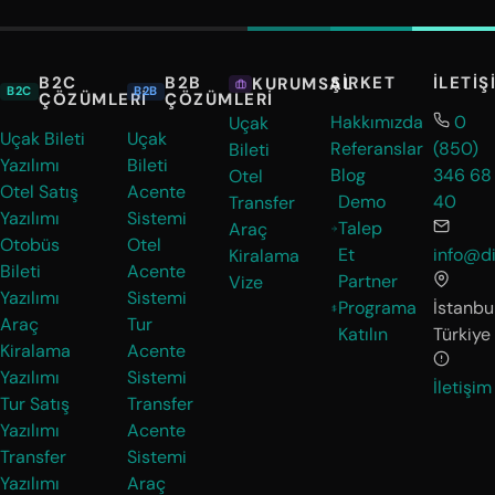
B2C
B2B
ŞIRKET
İLETIŞ
KURUMSAL
B2C
B2B
ÇÖZÜMLERI
ÇÖZÜMLERI
Hakkımızda
0
Uçak
Uçak Bileti
Uçak
Referanslar
(850)
Bileti
Yazılımı
Bileti
Blog
346 68
Otel
Otel Satış
Acente
Demo
40
Transfer
Yazılımı
Sistemi
Talep
Araç
Otobüs
Otel
Et
info@di
Kiralama
Bileti
Acente
Partner
Vize
Yazılımı
Sistemi
Programa
İstanbul
Araç
Tur
Katılın
Türkiye
Kiralama
Acente
Yazılımı
Sistemi
İletişim
Tur Satış
Transfer
Yazılımı
Acente
Transfer
Sistemi
Yazılımı
Araç