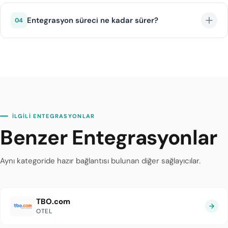
WebBeds'in 400.000+ tesislik envanteri tüm kıtalarda
mevcuttur. Asya-Pasifik (Tayland, Bali, Japonya),
Entegrasyon süreci ne kadar sürer?
04
Avrupa, Orta Doğu ve Afrika'da özellikle güçlü
envanteri bulunmaktadır.
diji.tech altyapısı sayesinde WebBeds entegrasyonu
ortalama 1 iş günü içinde tamamlanır.
İLGİLİ ENTEGRASYONLAR
Benzer Entegrasyonlar
Aynı kategoride hazır bağlantısı bulunan diğer sağlayıcılar.
TBO.com
OTEL