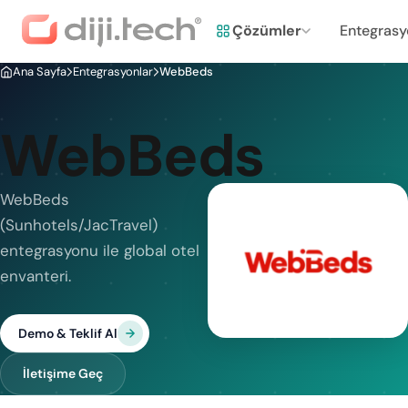
Çözümler
Entegrasy
Ana Sayfa
Entegrasyonlar
WebBeds
WebBeds
WebBeds
(Sunhotels/JacTravel)
entegrasyonu ile global otel
envanteri.
Demo & Teklif Al
İletişime Geç