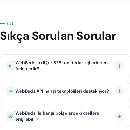
SSS
Sıkça Sorulan Sorular
WebBeds'in diğer B2B otel tedarikçilerinden
01
farkı nedir?
WebBeds, Sunhotels, Jactravel ve Lots of Hotels gibi
güçlü markaları bünyesinde birleştirerek tek API
WebBeds API hangi teknolojileri destekliyor?
02
üzerinden benzersiz derinlikte envanter sunar. Özellikle
Asya-Pasifik bölgesinde rakipsiz fiyat avantajı sağlar.
WebBeds, JSON REST API ile modern, hızlı ve
ölçeklenebilir entegrasyon sunar. Kapsamlı API
WebBeds ile hangi bölgelerdeki otellere
03
erişilebilir?
dokümantasyonu, SDK'lar ve sandbox test ortamı
geliştiricilere sunulmaktadır.