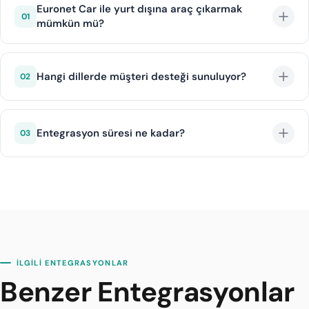
Euronet Car ile yurt dışına araç çıkarmak
01
mümkün mü?
Evet, Euronet Car belirli araçlar ve rotalar için sınır
ötesi seyahat izni vermektedir. Ek sigorta ve belge
Hangi dillerde müşteri desteği sunuluyor?
02
gereksinimleri uygulanır.
Euronet Car Türkçe, İngilizce, Almanca, Fransızca ve
Rusça dillerinde müşteri desteği sunmaktadır.
Entegrasyon süresi ne kadar?
03
DIJI.TECH altyapısı ile Euronet Car entegrasyonu
ortalama 1 iş günü içinde tamamlanır.
İLGİLİ ENTEGRASYONLAR
Benzer Entegrasyonlar