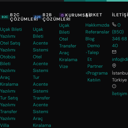
B2C
B2B
ŞIRKET
İLETIŞ
KURUMSAL
B2C
B2B
ÇÖZÜMLERI
ÇÖZÜMLERI
Hakkımızda
0
Uçak
Uçak Bileti
Uçak
Referanslar
(850)
Bileti
Yazılımı
Bileti
Blog
346 68
Otel
Otel Satış
Acente
Demo
40
Transfer
Yazılımı
Sistemi
Talep
Araç
Otobüs
Otel
Et
info@di
Kiralama
Bileti
Acente
Partner
Vize
Yazılımı
Sistemi
Programa
İstanbul
Araç
Tur
Katılın
Türkiye
Kiralama
Acente
Yazılımı
Sistemi
İletişim
Tur Satış
Transfer
Yazılımı
Acente
Transfer
Sistemi
Yazılımı
Araç
Villa
Kiralama