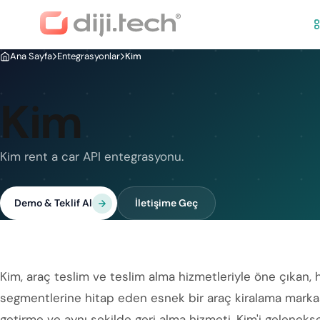
Ana Sayfa
Entegrasyonlar
Kim
Kim
Kim rent a car API entegrasyonu.
Demo & Teklif Al
İletişime Geç
Kim, araç teslim ve teslim alma hizmetleriyle öne çıkan,
segmentlerine hitap eden esnek bir araç kiralama marka
getirme ve aynı şekilde geri alma hizmeti, Kim'i geleneksel