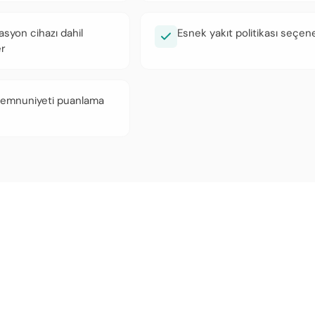
syon cihazı dahil
Esnek yakıt politikası seçene
r
emnuniyeti puanlama