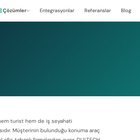
Çözümler
Entegrasyonlar
Referanslar
Blog
 hem turist hem de iş seyahati
sıdır. Müşterinin bulunduğu konuma araç
 ofis tabanlı firmalardan ayırır. DIJI.TECH