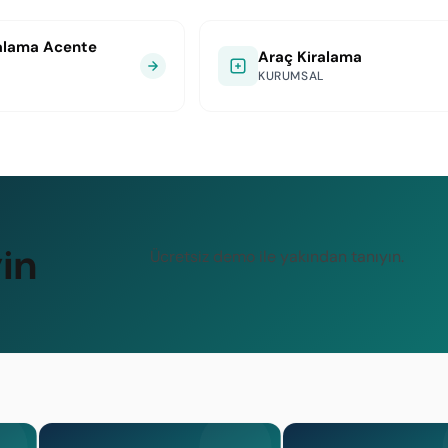
alama Acente
Araç Kiralama
KURUMSAL
in
Ücretsiz demo ile yakından tanıyın.