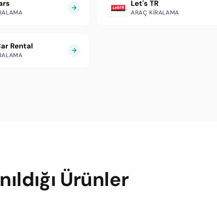
ars
Let's TR
IRALAMA
ARAÇ KIRALAMA
ar Rental
IRALAMA
ıldığı Ürünler