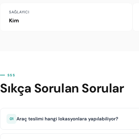
SAĞLAYICI
Kim
SSS
Sıkça Sorulan Sorular
Araç teslimi hangi lokasyonlara yapılabiliyor?
01
Kim, otel, havalimanı, ev ve ofis adresleri dahil olmak üze