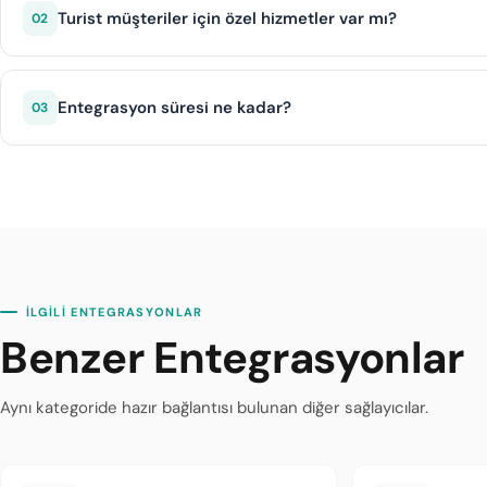
teslimi yapabilir. Teslim kapsamı entegrasyon üzerinden din
Turist müşteriler için özel hizmetler var mı?
02
Evet, Kim çok dilli müşteri desteği, uluslararası ehliyet ka
Entegrasyon süresi ne kadar?
03
DIJI.TECH altyapısı ile Kim entegrasyonu ortalama 1 iş gün
İLGİLİ ENTEGRASYONLAR
Benzer Entegrasyonlar
Aynı kategoride hazır bağlantısı bulunan diğer sağlayıcılar.