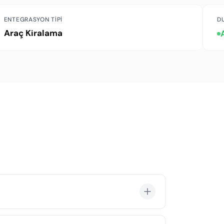
ENTEGRASYON TIPI
D
Araç Kiralama
re hizmet bölgesi içindeki tüm lokasyonlara araç