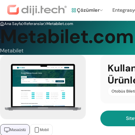
Çözümler
Entegrasy
Ana Sayfa
Referanslar
Metabilet.com
Metabilet.com
Metabilet
Kulla
Ürünl
Otobüs Bileti
Site
Masaüstü
Mobil