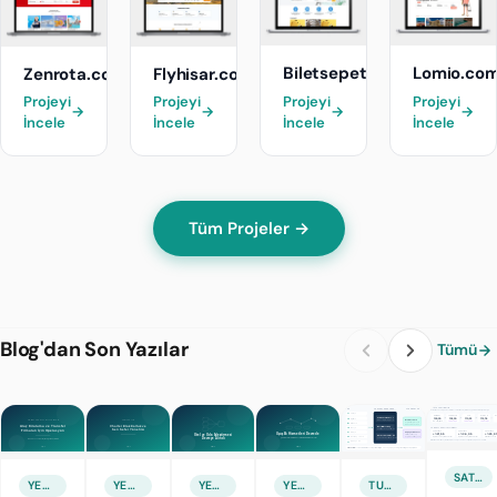
Biletsepeti.com
Lomio.com
Zenrota.com
Flyhisar.com
Projeyi
Projeyi
Projeyi
Projeyi
→
→
→
→
İncele
İncele
İncele
İncele
Tüm Projeler →
Blog'dan Son Yazılar
Tümü
SATIŞ & PAZARLAMA
YENI ÖZELLIK
YENI ÖZELLIK
YENI ÖZELLIK
YENI ÖZELLIK
TURIZM TEKNOLOJILERI