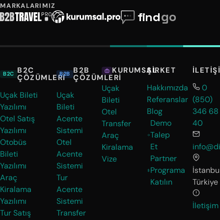
MARKALARIMIZ
B2C
B2B
ŞIRKET
İLETIŞ
KURUMSAL
B2C
B2B
ÇÖZÜMLERI
ÇÖZÜMLERI
Hakkımızda
0
Uçak
Uçak Bileti
Uçak
Referanslar
(850)
Bileti
Yazılımı
Bileti
Blog
346 68
Otel
Otel Satış
Acente
Demo
40
Transfer
Yazılımı
Sistemi
Talep
Araç
Otobüs
Otel
Et
info@di
Kiralama
Bileti
Acente
Partner
Vize
Yazılımı
Sistemi
Programa
İstanbul
Araç
Tur
Katılın
Türkiye
Kiralama
Acente
Yazılımı
Sistemi
İletişim
Tur Satış
Transfer