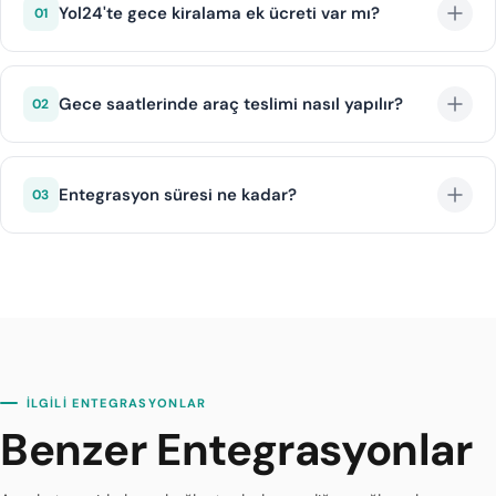
Yol24'te gece kiralama ek ücreti var mı?
01
Hayır, Yol24'ün en önemli özelliği gece saatlerinde ek
ücret uygulamamasıdır. Gece 3'te de öğlen 12'de de
Gece saatlerinde araç teslimi nasıl yapılır?
02
aynı fiyat geçerlidir.
Yol24'ün gece vardiyası personeli 7/24 aktiftir.
Aydınlatılmış ve güvenli teslim noktalarında veya
Entegrasyon süresi ne kadar?
03
adrese teslim ile araç her saat teslim edilebilir.
DIJI.TECH altyapısı ile Yol24 entegrasyonu ortalama 1 iş
günü içinde tamamlanır.
İLGİLİ ENTEGRASYONLAR
Benzer Entegrasyonlar