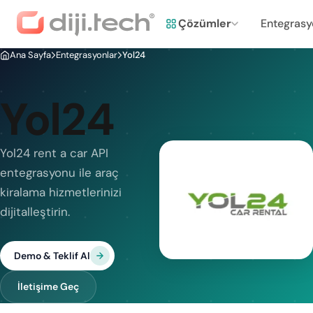
Çözümler
Entegrasy
Ana Sayfa
Entegrasyonlar
Yol24
Yol24
Yol24 rent a car API
entegrasyonu ile araç
kiralama hizmetlerinizi
dijitalleştirin.
Demo & Teklif Al
İletişime Geç