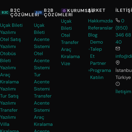
B2C
B2B
ŞIRKET
İLETIŞ
KURUMSAL
B2C
B2B
ÇÖZÜMLERI
ÇÖZÜMLERI
Hakkımızda
0
Uçak
Uçak Bileti
Uçak
Referanslar
(850)
Bileti
Yazılımı
Bileti
Blog
346 68
Otel
Otel Satış
Acente
Demo
40
Transfer
Yazılımı
Sistemi
Talep
Araç
Otobüs
Otel
Et
info@di
Kiralama
Bileti
Acente
Partner
Vize
Yazılımı
Sistemi
Programa
İstanbul
Araç
Tur
Katılın
Türkiye
Kiralama
Acente
Yazılımı
Sistemi
İletişim
Tur Satış
Transfer
Yazılımı
Acente
Transfer
Sistemi
Yazılımı
Araç
Villa
Kiralama
Kiralama
Acente