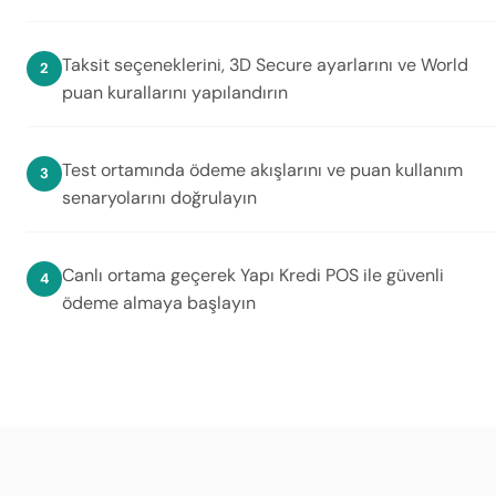
Taksit seçeneklerini, 3D Secure ayarlarını ve World
puan kurallarını yapılandırın
Test ortamında ödeme akışlarını ve puan kullanım
senaryolarını doğrulayın
Canlı ortama geçerek Yapı Kredi POS ile güvenli
ödeme almaya başlayın