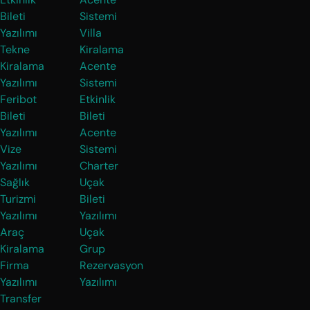
Bileti
Sistemi
Yazılımı
Villa
Tekne
Kiralama
Kiralama
Acente
Yazılımı
Sistemi
Feribot
Etkinlik
Bileti
Bileti
Yazılımı
Acente
Vize
Sistemi
Yazılımı
Charter
Sağlık
Uçak
Turizmi
Bileti
Yazılımı
Yazılımı
Araç
Uçak
Kiralama
Grup
Firma
Rezervasyon
Yazılımı
Yazılımı
Transfer