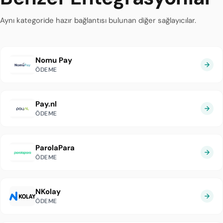
Aynı kategoride hazır bağlantısı bulunan diğer sağlayıcılar.
Nomu Pay
ÖDEME
Pay.nl
ÖDEME
ParolaPara
ÖDEME
NKolay
ÖDEME