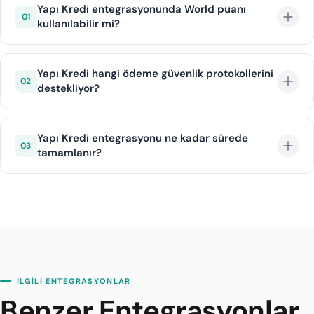
Yapı Kredi entegrasyonunda World puanı
01
kullanılabilir mi?
Evet, Yapı Kredi World kart sahipleri birikmiş puanlarını
ödeme sırasında kullanabilir. Puan+nakit kombinasyonu
Yapı Kredi hangi ödeme güvenlik protokollerini
02
destekliyor?
ile ödeme de desteklenir.
Yapı Kredi sanal POS, 3D Secure 2.0, 3D Pay ve Non-
Secure ödeme protokollerini destekler. PCI DSS Level 1
Yapı Kredi entegrasyonu ne kadar sürede
03
tamamlanır?
uyumlu altyapısıyla güvenli işlem garantisi sağlar.
diji.tech altyapısı sayesinde Yapı Kredi entegrasyonu
ortalama 1 iş günü içinde tamamlanır.
İLGİLİ ENTEGRASYONLAR
Benzer Entegrasyonlar