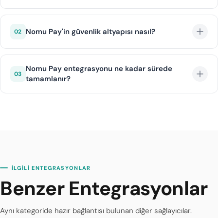
Nomu Pay, kredi kartı, banka kartı, dijital cüzdan ve
alternatif ödeme yöntemlerini destekler. Visa,
Nomu Pay'in güvenlik altyapısı nasıl?
02
Mastercard ve Troy kartlarıyla ödeme kabul edilir.
Nomu Pay, 3D Secure protokolü, gelişmiş fraud
prevention sistemi ve PCI DSS uyumlu altyapısıyla
Nomu Pay entegrasyonu ne kadar sürede
03
tamamlanır?
yüksek güvenlik standartları sunar.
diji.tech altyapısı sayesinde Nomu Pay entegrasyonu
ortalama 1 iş günü içinde tamamlanır.
İLGİLİ ENTEGRASYONLAR
Benzer Entegrasyonlar
Aynı kategoride hazır bağlantısı bulunan diğer sağlayıcılar.