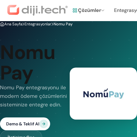
Çözümler
Entegrasy
Ana Sayfa
Entegrasyonlar
Nomu Pay
Nomu
Pay
Nomu Pay entegrasyonu ile
modern ödeme çözümlerini
sisteminize entegre edin.
Demo & Teklif Al