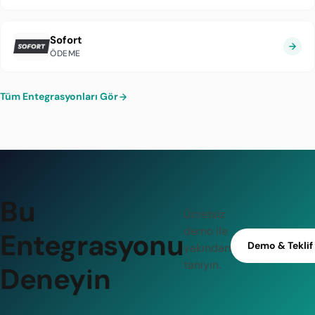
Sofort
ÖDEME
Tüm Entegrasyonları Gör
Bu
Ücretsiz
demo ile
Entegrasyonu
Demo & Teklif
yakından
tanıyın.
Deneyin