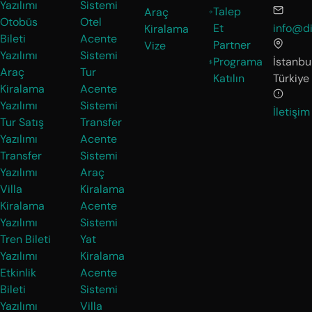
Yazılımı
Sistemi
Talep
Araç
Otobüs
Otel
Et
info@di
Kiralama
Bileti
Acente
Partner
Vize
Yazılımı
Sistemi
Programa
İstanbul
Araç
Tur
Katılın
Türkiye
Kiralama
Acente
Yazılımı
Sistemi
İletişim
Tur Satış
Transfer
Yazılımı
Acente
Transfer
Sistemi
Yazılımı
Araç
Villa
Kiralama
Kiralama
Acente
Yazılımı
Sistemi
Tren Bileti
Yat
Yazılımı
Kiralama
Etkinlik
Acente
Bileti
Sistemi
Yazılımı
Villa