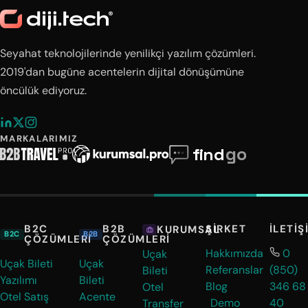
Seyahat teknolojilerinde yenilikçi yazılım çözümleri.
2019'dan bugüne acentelerin dijital dönüşümüne
öncülük ediyoruz.
MARKALARIMIZ
B2C
B2B
ŞIRKET
İLETIŞ
KURUMSAL
B2C
B2B
ÇÖZÜMLERI
ÇÖZÜMLERI
Hakkımızda
0
Uçak
Uçak Bileti
Uçak
Referanslar
(850)
Bileti
Yazılımı
Bileti
Blog
346 68
Otel
Otel Satış
Acente
Demo
40
Transfer