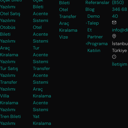
Referanslar
(850)
Bileti
Yazılımı
Bileti
Blog
346 68
Otel
Otel Satış
Acente
Demo
40
Transfer
Yazılımı
Sistemi
Talep
Araç
Otobüs
Otel
Et
info@di
Kiralama
Bileti
Acente
Partner
Vize
Yazılımı
Sistemi
Programa
İstanbul
Araç
Tur
Katılın
Türkiye
Kiralama
Acente
Yazılımı
Sistemi
İletişim
Tur Satış
Transfer
Yazılımı
Acente
Transfer
Sistemi
Yazılımı
Araç
Villa
Kiralama
Kiralama
Acente
Yazılımı
Sistemi
Tren Bileti
Yat
Yazılımı
Kiralama