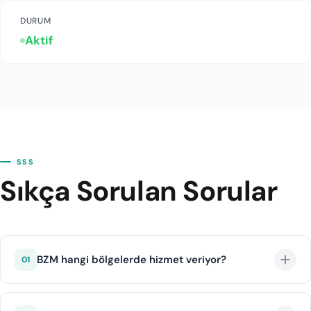
DURUM
Aktif
SSS
Sıkça Sorulan Sorular
BZM hangi bölgelerde hizmet veriyor?
01
BZM belirli bölgelerde yoğunlaşmış bir operatördür.
Hizmet verilen lokasyonlar entegrasyon üzerinden