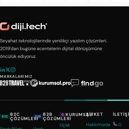
Seyahat teknolojilerinde yenilikçi yazılım çözümleri.
2019'dan bugüne acentelerin dijital dönüşümüne
öncülük ediyoruz.
MARKALARIMIZ
B2C
B2B
ŞIRKET
İLETIŞ
KURUMSAL
B2C
B2B
ÇÖZÜMLERI
ÇÖZÜMLERI
Hakkımızda
0
Uçak
Uçak Bileti
Uçak