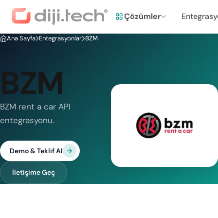
Çözümler
Entegrasy
Ana Sayfa
Entegrasyonlar
BZM
BZM
BZM rent a car API
entegrasyonu.
Demo & Teklif Al
İletişime Geç