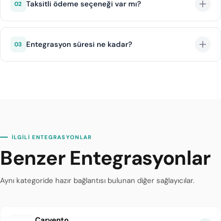
Taksitli ödeme seçeneği var mı?
02
otomatik olarak güncellenir ve müşterilerinize doğru
bilgi sunulur.
Evet, BZM yerli kredi kartlarıyla taksitli ödeme imkanı
sunar. Taksit seçenekleri entegrasyon arayüzünde
Entegrasyon süresi ne kadar?
03
otomatik olarak gösterilir.
DIJI.TECH altyapısı ile BZM entegrasyonu ortalama 1 iş
günü içinde tamamlanır.
İLGİLİ ENTEGRASYONLAR
Benzer Entegrasyonlar
Aynı kategoride hazır bağlantısı bulunan diğer sağlayıcılar.
Carvento