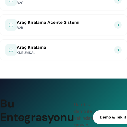
B2C
Araç Kiralama Acente Sistemi
B2B
Araç Kiralama
KURUMSAL
Bu
Ücretsiz
demo ile
Entegrasyonu
Demo & Teklif
yakından
tanıyın.