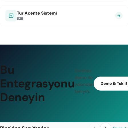
Tur Acente Sistemi
B2B
Bu
Ücretsiz
demo ile
Entegrasyonu
Demo & Teklif
yakından
tanıyın.
Deneyin