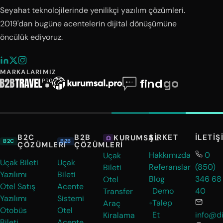
Seyahat teknolojilerinde yenilikçi yazılım çözümleri.
2019'dan bugüne acentelerin dijital dönüşümüne
öncülük ediyoruz.
MARKALARIMIZ
B2C
B2B
ŞIRKET
İLETIŞ
KURUMSAL
B2C
B2B
ÇÖZÜMLERI
ÇÖZÜMLERI
Hakkımızda
0
Uçak
Uçak Bileti
Uçak
Referanslar
(850)
Bileti
Yazılımı
Bileti
Blog
346 68
Otel
Otel Satış
Acente
Demo
40
Transfer
Yazılımı
Sistemi
Talep
Araç
Otobüs
Otel
Et
info@di
Kiralama
Bileti
Acente