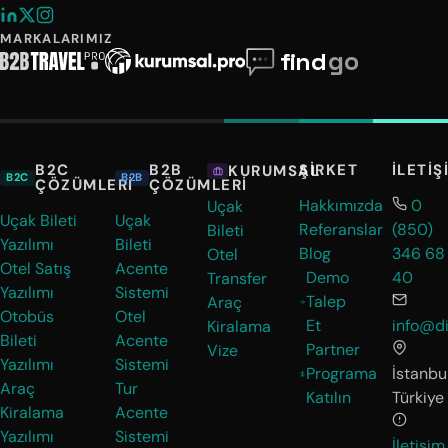
MARKALARIMIZ
B2C
B2B
ŞIRKET
İLETIŞ
KURUMSAL
B2C
B2B
ÇÖZÜMLERI
ÇÖZÜMLERI
Hakkımızda
0
Uçak
Uçak Bileti
Uçak
Referanslar
(850)
Bileti
Yazılımı
Bileti
Blog
346 68
Otel
Otel Satış
Acente
Demo
40
Transfer
Yazılımı
Sistemi
Talep
Araç
Otobüs
Otel
Et
info@di
Kiralama
Bileti
Acente
Partner
Vize
Yazılımı
Sistemi
Programa
İstanbul
Araç
Tur
Katılın
Türkiye
Kiralama
Acente
Yazılımı
Sistemi
İletişim