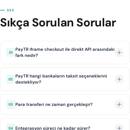
SSS
Sıkça Sorulan Sorular
PayTR iframe checkout ile direkt API arasındaki
01
fark nedir?
iframe checkout, PayTR'nin hazır ödeme formunu
sitenize gömerek hızlıca başlamanızı sağlar. Direkt API
PayTR hangi bankaların taksit seçeneklerini
02
destekliyor?
ise tamamen özelleştirilmiş ödeme deneyimi sunar
ancak PCI DSS uyumluluğu gerektirir.
PayTR, Türkiye'deki tüm büyük bankaların kredi kartı
taksit programlarını tek panel üzerinden destekler.
Para transferi ne zaman gerçekleşir?
03
Banka bazlı taksit kampanyalarını kolayca
yönetebilirsiniz.
PayTR, işlem tarihinden itibaren belirlenen vade
süresinde otomatik olarak hesabınıza transfer yapar.
Entegrasyon süreci ne kadar sürer?
04