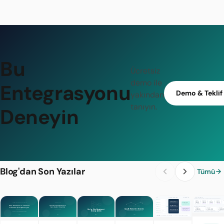
Bu
Ücretsiz
demo ile
Entegrasyonu
Demo & Teklif
yakından
tanıyın.
Deneyin
Blog'dan Son Yazılar
Tümü