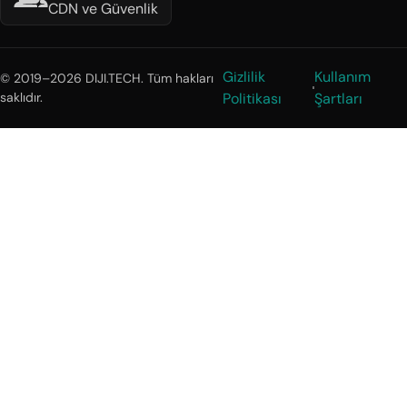
CDN ve Güvenlik
Gizlilik
Kullanım
© 2019–2026 DIJI.TECH. Tüm hakları
saklıdır.
Politikası
Şartları