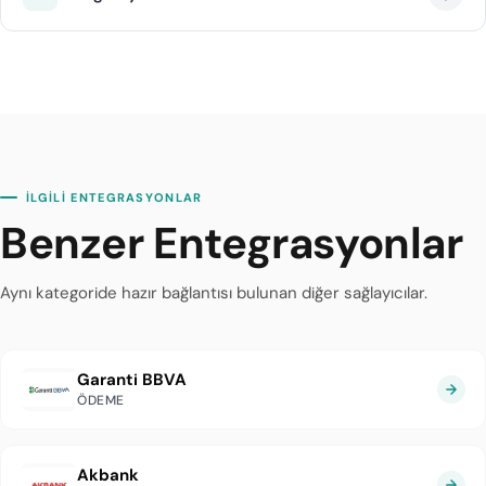
Transfer süreleri seçtiğiniz plana göre değişmektedir.
diji.tech altyapısı sayesinde PayTR entegrasyonu
ortalama 1 iş günü içinde tamamlanır.
İLGİLİ ENTEGRASYONLAR
Benzer Entegrasyonlar
Aynı kategoride hazır bağlantısı bulunan diğer sağlayıcılar.
Garanti BBVA
ÖDEME
Akbank