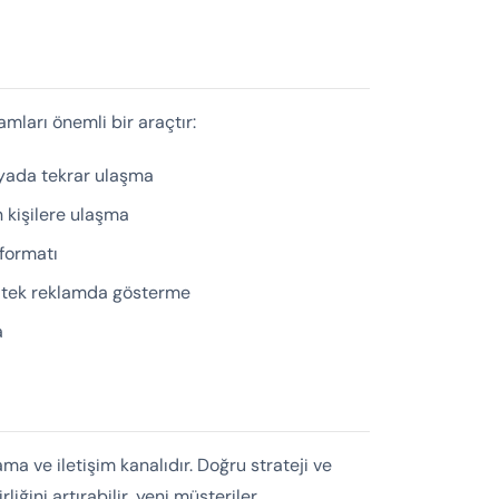
mları önemli bir araçtır:
yada tekrar ulaşma
 kişilere ulaşma
formatı
u tek reklamda gösterme
a
a ve iletişim kanalıdır. Doğru strateji ve
liğini artırabilir, yeni müşteriler