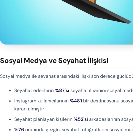
Sosyal Medya ve Seyahat İlişkisi
Sosyal medya ile seyahat arasındaki ilişki son derece güçlüdü
Seyahat edenlerin
%87'si
seyahat ilhamını sosyal med
Instagram kullanıcılarının
%48'i
bir destinasyonu sosy
kararı almıştır
Seyahat planlayan kişilerin
%52'si
arkadaşlarının sosy
%76
oranında gezgin, seyahat fotoğraflarını sosyal 