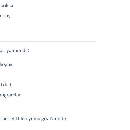
çerikler
okunuş
bir yöntemdir:
 ulaşma
ikleri
rogramları
ve hedef kitle uyumu göz önünde