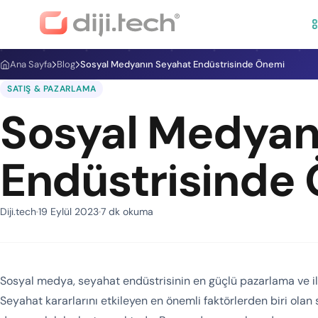
Ana Sayfa
Blog
Sosyal Medyanın Seyahat Endüstrisinde Önemi
SATIŞ & PAZARLAMA
Sosyal Medyan
Endüstrisinde
Diji.tech
19 Eylül 2023
7 dk okuma
Sosyal medya, seyahat endüstrisinin en güçlü pazarlama ve ilet
Seyahat kararlarını etkileyen en önemli faktörlerden biri ola