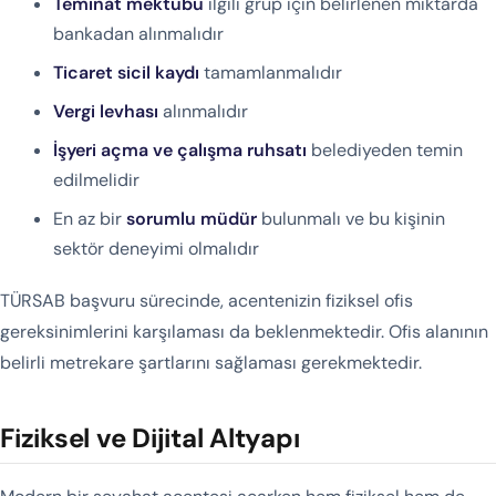
Teminat mektubu
ilgili grup için belirlenen miktarda
bankadan alınmalıdır
Ticaret sicil kaydı
tamamlanmalıdır
Vergi levhası
alınmalıdır
İşyeri açma ve çalışma ruhsatı
belediyeden temin
edilmelidir
En az bir
sorumlu müdür
bulunmalı ve bu kişinin
sektör deneyimi olmalıdır
TÜRSAB başvuru sürecinde, acentenizin fiziksel ofis
gereksinimlerini karşılaması da beklenmektedir. Ofis alanının
belirli metrekare şartlarını sağlaması gerekmektedir.
Fiziksel ve Dijital Altyapı