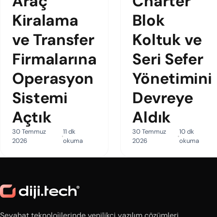
Araç
Charter
Kiralama
Blok
ve Transfer
Koltuk ve
Firmalarına
Seri Sefer
Operasyon
Yönetimini
Sistemi
Devreye
Açtık
Aldık
30 Temmuz
11 dk
30 Temmuz
10 dk
2026
okuma
2026
okuma
Seyahat teknolojilerinde yenilikçi yazılım çözümleri.