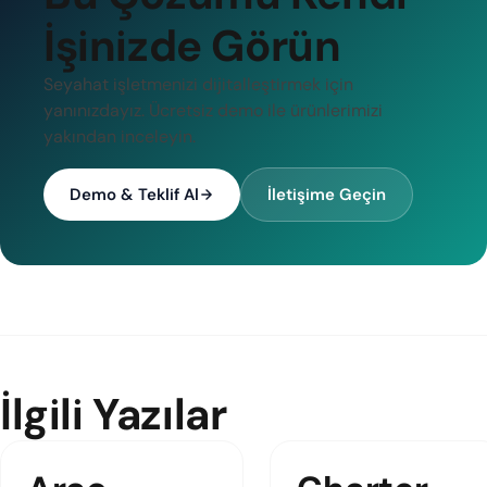
İşinizde Görün
Seyahat işletmenizi dijitalleştirmek için
yanınızdayız. Ücretsiz demo ile ürünlerimizi
yakından inceleyin.
Demo & Teklif Al
İletişime Geçin
İlgili Yazılar