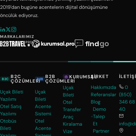
2019'dan bugüne acentelerin dijital dönüşümüne
öncülük ediyoruz.
MARKALARIMIZ
B2C
B2B
ŞIRKET
İLETIŞ
KURUMSAL
B2C
B2B
ÇÖZÜMLERI
ÇÖZÜMLERI
Hakkımızda
0
Uçak
Uçak Bileti
Uçak
Referanslar
(850)
Bileti
Yazılımı
Bileti
Blog
346 68
Otel
Otel Satış
Acente
Demo
40
Transfer
Yazılımı
Sistemi
Talep
Araç
Otobüs
Otel
Et
info@di
Kiralama
Bileti
Acente
Partner
Vize
Yazılımı
Sistemi