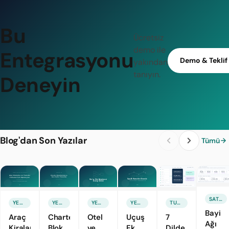
Bu
Ücretsiz
demo ile
Entegrasyonu
Demo & Teklif
yakından
tanıyın.
Deneyin
Blog'dan Son Yazılar
Tümü
SATIŞ & PAZARLAMA
YENI ÖZELLIK
YENI ÖZELLIK
YENI ÖZELLIK
YENI ÖZELLIK
TURIZM TEKNOLOJILERI
Bayi
Araç
Charter
Otel
Uçuş
7
Ağı
Kiralama
Blok
ve
Ek
Dilde