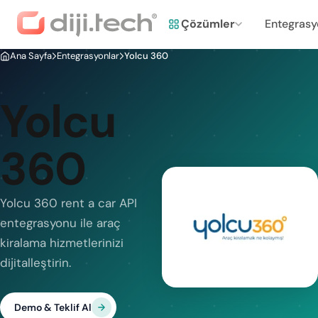
Çözümler
Entegrasy
Ana Sayfa
Entegrasyonlar
Yolcu 360
Yolcu
360
Yolcu 360 rent a car API
entegrasyonu ile araç
kiralama hizmetlerinizi
dijitalleştirin.
Demo & Teklif Al