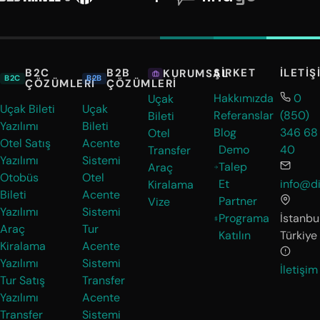
B2C
B2B
ŞIRKET
İLETIŞ
KURUMSAL
B2C
B2B
ÇÖZÜMLERI
ÇÖZÜMLERI
Hakkımızda
0
Uçak
Uçak Bileti
Uçak
Referanslar
(850)
Bileti
Yazılımı
Bileti
Blog
346 68
Otel
Otel Satış
Acente
Demo
40
Transfer
Yazılımı
Sistemi
Talep
Araç
Otobüs
Otel
Et
info@di
Kiralama
Bileti
Acente
Partner
Vize
Yazılımı
Sistemi
Programa
İstanbul
Araç
Tur
Katılın
Türkiye
Kiralama
Acente
Yazılımı
Sistemi
İletişim
Tur Satış
Transfer
Yazılımı
Acente
Transfer
Sistemi