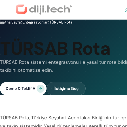
Ana Sayfa
Entegrasyonlar
TÜRSAB Rota
TÜRSAB Rota
TÜRSAB Rota sistemi entegrasyonu ile yasal tur rota bildi
takibini otomatize edin.
Demo & Teklif Al
İletişime Geç
TÜRSAB Rota, Türkiye Seyahat Acentaları Birliği'nin tur oper
ve takip sistemidir. Yasal düzenlemeler gereği tüm tur or