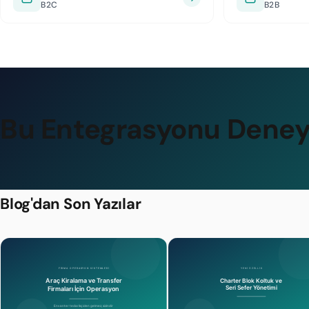
B2C
B2B
Bu Entegrasyonu Deney
Blog'dan Son Yazılar