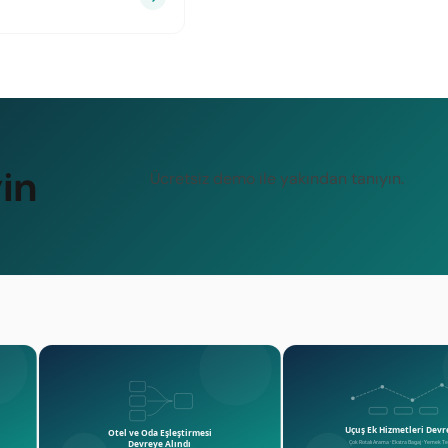
in
Ücretsiz demo ile yakından tanıyın.