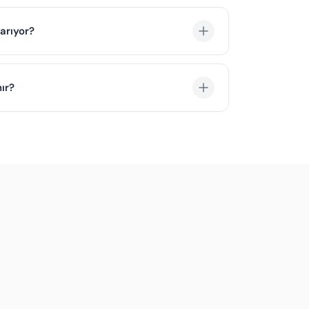
 acenteleri, düzenledikleri turların rota
runluluktur.
arıyor?
, rehber bilgisi, katılımcı listesi ve sigorta
istemine aktarır.
ır?
rtalama 1 iş günü içinde tamamlanır.