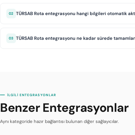
Evet, Türkiye'de tur operasyonu yapan tüm A grubu seyahat
bilgilerini TÜRSAB'a bildirmekle yükümlüdür. Bu yasal bir zo
TÜRSAB Rota entegrasyonu hangi bilgileri otomatik akt
02
Entegrasyon; tur güzergahı, konaklama noktaları, araç plakası
bilgileri gibi tüm zorunlu verileri otomatik olarak TÜRSAB s
TÜRSAB Rota entegrasyonu ne kadar sürede tamamlan
03
diji.tech altyapısı sayesinde TÜRSAB Rota entegrasyonu o
İLGİLİ ENTEGRASYONLAR
Benzer Entegrasyonlar
Aynı kategoride hazır bağlantısı bulunan diğer sağlayıcılar.