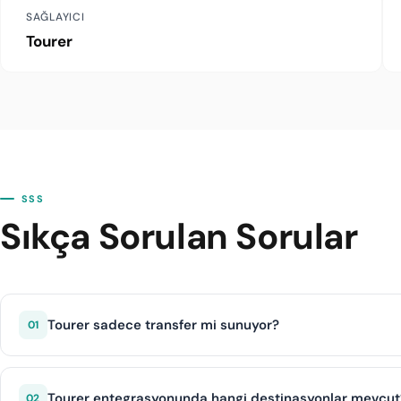
SAĞLAYICI
Tourer
SSS
Sıkça Sorulan Sorular
Tourer sadece transfer mi sunuyor?
01
Hayır, Tourer transfer hizmetlerinin yanı sıra günlük turlar,
entegrasyon ile hem transfer hem aktivite satışı yapabilirsi
Tourer entegrasyonunda hangi destinasyonlar mevcut
02