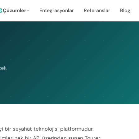
Çözümler
Entegrasyonlar
Referanslar
Blog
tek
kçi bir seyahat teknolojisi platformudur.
yimleri tek bir API üzerinden sunan Tourer,