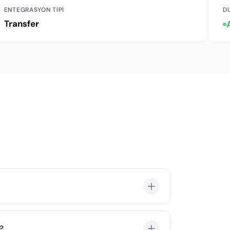
ENTEGRASYON TIPI
D
Transfer
 aktiviteler ve deneyimler de sunar. Tek
niz.
?