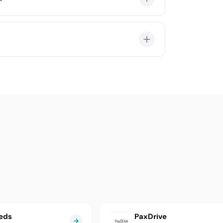
onlarında geniş bir hizmet ağına sahiptir.
e erişebilirsiniz.
 1 iş günü içinde tamamlanır.
eds
PaxDrive