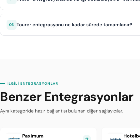
Tourer, Türkiye başta olmak üzere popüler turizm destinasy
Destinasyon bazlı filtreleme ile ilgili bölgedeki tüm hizmetler
Tourer entegrasyonu ne kadar sürede tamamlanır?
03
diji.tech altyapısı sayesinde Tourer entegrasyonu ortalama
İLGİLİ ENTEGRASYONLAR
Benzer Entegrasyonlar
Aynı kategoride hazır bağlantısı bulunan diğer sağlayıcılar.
Paximum
Hotelb