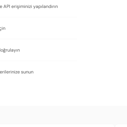
 API erişiminizi yapılandırın
çin
doğrulayın
rilerinize sunun