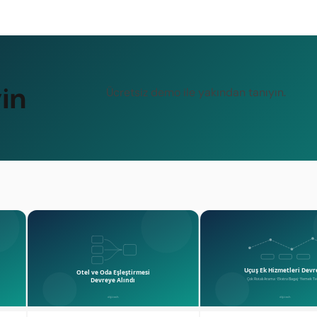
in
Ücretsiz demo ile yakından tanıyın.