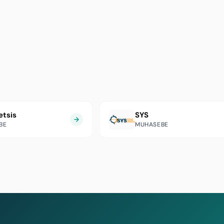
etsis
SYS
BE
MUHASEBE