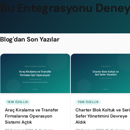
Bu Entegrasyonu Deney
Blog'dan Son Yazılar
YENI ÖZELLIK
YENI ÖZELLIK
Araç Kiralama ve Transfer
Charter Blok Koltuk ve Ser
Firmalarına Operasyon
Sefer Yönetimini Devreye
Sistemi Açtık
Aldık