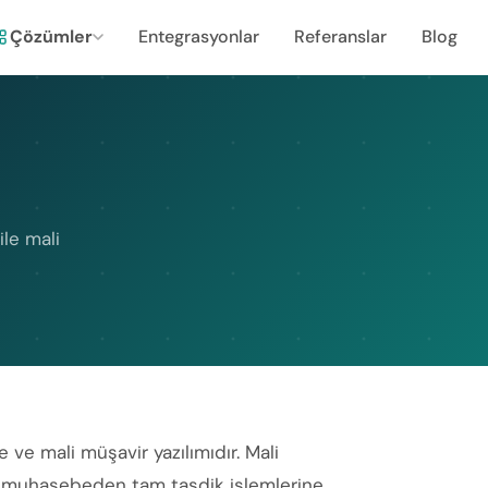
Çözümler
Entegrasyonlar
Referanslar
Blog
le mali
e mali müşavir yazılımıdır. Mali
ön muhasebeden tam tasdik işlemlerine