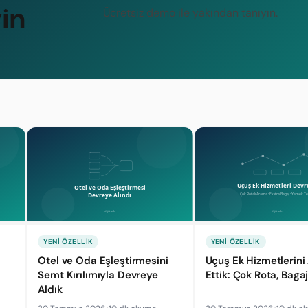
in
Ücretsiz demo ile yakından tanıyın.
YENI ÖZELLIK
YENI ÖZELLIK
i
Otel ve Oda Eşleştirmesini
Uçuş Ek Hizmetlerini 
Semt Kırılımıyla Devreye
Ettik: Çok Rota, Baga
Aldık