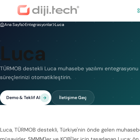
Ana Sayfa
Entegrasyonlar
Luca
Luca
TÜRMOB destekli Luca muhasebe yazılımı entegrasyonu i
süreçlerinizi otomatikleştirin.
Demo & Teklif Al
İletişime Geç
Luca, TÜRMOB destekli, Türkiye'nin önde gelen muhasebe v
müşavirler, SMMM'ler ve KOBİ'ler için tasarlanan Luca; 