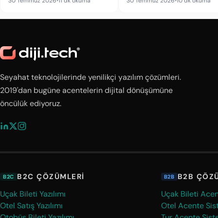
30 Temmuz 2026
•
11 dk okuma
30 Temmuz 2026
•
10 dk okuma
Seyahat teknolojilerinde yenilikçi yazılım çözümleri.
2019'dan bugüne acentelerin dijital dönüşümüne
öncülük ediyoruz.
B2C ÇÖZÜMLERI
B2B ÇÖZ
B2C
B2B
Uçak Bileti Yazılımı
Uçak Bileti Ace
Otel Satış Yazılımı
Otel Acente Sis
Otobüs Bileti Yazılımı
Tur Acente Sist