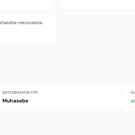
uhasebe mevzuatına
ENTEGRASYON TIPI
D
Muhasebe