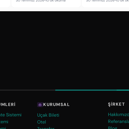
30 Temmuz 2026
•
10 dk okuma
30 Temmuz 2026
•
10 dk o
ŞIRKET
ÜMLERI
KURUMSAL
Hakkımız
nte Sistemi
Uçak Bileti
Referansl
temi
Otel
Blog
emi
Transfer