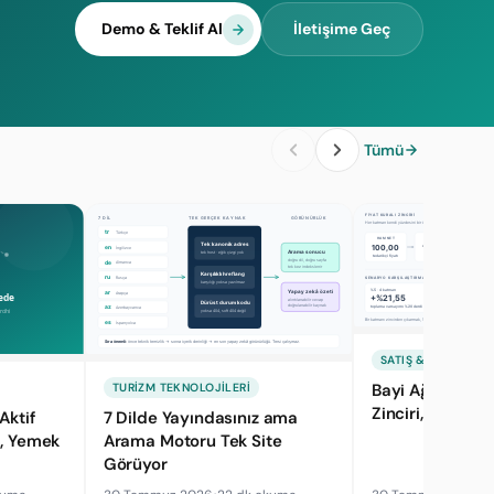
Demo & Teklif Al
İletişime Geç
Tümü
SATIŞ & PAZARLAM
Bayi Ağı Ekonom
TURIZM TEKNOLOJILERI
Zinciri, Komisyo
Aktif
7 Dilde Yayındasınız ama
j, Yemek
Arama Motoru Tek Site
Görüyor